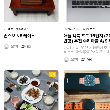
20일 전 일상라이프
2026.06.19 일상라이프
존스보 N5 케이스
애플 맥북 프로 16인치 (2
년형) 부천 수리마블 A/S
오준혁
조회 83
안녕하세요. 2026년 1월달에 중고
북 프로 16인치(2019년형)을 구
다. 아이폰 APP을 개발하기 위해
했었습니다. 구매후 한 1-2주정도
오준혁
조회 190
그뒤로 사용을 안하고 있었는데 20
5월에 쓸일이 있어서 맥북을 다시
니다. 당연히 오랜시간이 지났기 
인기
맥북 프로는 부팅이 되지 않았습니다
때 회사에 있었는데 회사에 애플 충
댑터가 없어서 삼성노트북 (C타입 
전기) 충전 어댑터로 연결해 두고 
무를 보고 있었는데 2~3시간이 지
맥북이 충전이 안되더라구요... 회
후 집에서 다시 애플 정품 충전 어
연결해서 다시 맥북을 만졌고 일단
이 켜졌습니다! 근데 충전은 전혀 