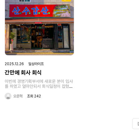
2025.12.26 일상라이프
간만에 회사 회식
이번에 경영기획부서에 새로운 분이 입사
를 하였고 얼마안되서 회식일정이 잡혔
다.회식장소는 바로 경남 진해 용원에 위
치한 산수갑산!!산수갑산은 경남 창원시
오준혁
조회 242
진해구 용원중로26번길 5-1 1층에 있다.
자리에 착석하고나서 한컷!! ^^고기 굽는
사진도 한장 찍찍!!다른 동료 직원분들 사
진도 찍찍우리 해우기술 가족들이 다나오
도록 멀리서도 한번 찍찍맛있게 고기를
먹고 이번 회식도 잘 지나갔다.이번에 새
로 입사한 경영기획 여직원분도 우리 회
사에 잘 적응할 수 있도록 많은 도움 드려