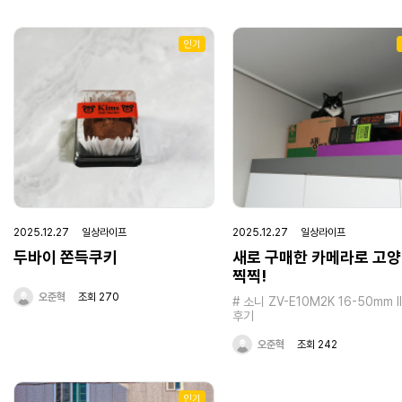
인기
2025.12.27 일상라이프
2025.12.27 일상라이프
두바이 쫀득쿠키
새로 구매한 카메라로 고
찍찍!
오준혁
조회 270
# 소니 ZV-E10M2K 16-50mm I
후기
오준혁
조회 242
인기