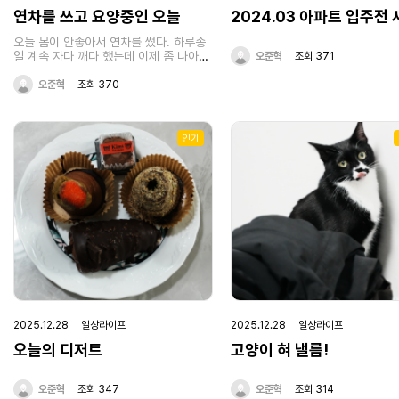
인한 뒤에 다시 제품을 받았고 결과
연차를 쓰고 요양중인 오늘
2024.03 아파트 입주전 
우 흡족했습니다. 너무 만족스러워
리마블에 금액이 크지는 않지만 감
오늘 몸이 안좋아서 연차를 썼다. 하루종
의미로 5만원을 따로 더 전달드렸
일 계속 자다 깨다 했는데 이제 좀 나아진
오준혁
조회 371
다음에도 애플과 관련된 단말기를 
듯 하다.. 내일은 출근해서 밀린 일들 처
일이 생긴다면 수리마블을 계속 이
리해야지..
오준혁
조회 370
생각입니다. 혹시 수리할 제품이 
면 수리마블에서 한번 A/S를 받아
전 창원에 거주중이여서 택배로 A/
았는데 굉장히 만족스러웠습니다. 
인기
읽어주셔서 감사합니다!
2025.12.28 일상라이프
2025.12.28 일상라이프
오늘의 디저트
고양이 혀 낼름!
오준혁
조회 347
오준혁
조회 314