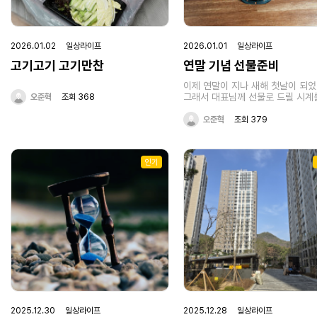
맥북 속도가 못쓸정도로.. 버벅거
구요. 근데 다른문제도 있었습니다.
어댑터를 뽑으면.. 맥북이 함께 꺼
다.. [증상 1] 맥북의 성능저하 [증상 2]
2026.01.02 일상라이프
2026.01.01 일상라이프
맥북 충전 불가능 / 충전 어댑터 
맥북도 함께 꺼짐 이런 상태에서 부천 수
고기고기 고기만찬
연말 기념 선물준비
리마블에 A/S를 맡기게 되었습니다
부천 수리마블은 제가 저 맥북을 
이제 연말이 지나 새해 첫날이 되었다
을 때 배터리 교체하기 위해 한번 
그래서 대표님께 선물로 드릴 시계
오준혁
조회 368
했었습니다. 그때 서비스가 좋아서
비하였다. 옛날에 대표님이 내가 
에도 수리마블에 이 A/S건을 접수
있던 워치 울트라에 관심을 많이 
오준혁
조회 379
다. 택배를 많이 보내본 경험이 없
던게 기억나서 이걸로 준비했다. 
서리기도 했지만 편의점 택배를 통
20-30만원대로 구매할 수 있어서
품 전달드리고 수리를 받았습니다.
해보았다. 내일 드리기로 했는데 과
수리마블에서 증상을 봐주셨고 배
인기
표님의 반응이 궁금하기도 하다. 아
교체했습니다. 수리를 마치고 제품
표님은 선물이 무엇인지 모른다. 
재 상태를 사진을 통해 해결되었음
기대된다..
인해주셨었습니다. 그런데 제가 제
받아보니.. 증상이 또 나왔습니다. 사실
처음 수리를 맡길때 부터 배터리 
다른 곳에 문제가 있을 것 같다는 
하고 있었습니다. 그래서 생각보다 
황이 당황스럽지는? 않더라구요. 
리마블에 연락드려서 현재 상황을 
렸고 다시 제품을 봐주셨습니다. 
는 점검한 뒤 몇일 보면서 증상이 
되는지까지 테스트를 꼼꼼히 진행
습니다. 문제 증상이 재현되지 않음
2025.12.30 일상라이프
2025.12.28 일상라이프